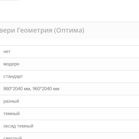
вери Геометрия (Оптима)
нет
модерн
стандарт
860*2040 мм, 960*2040 мм
разный
темный
оксид темный
светлый