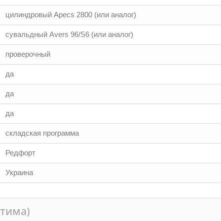
цилиндровый Аpecs 2800 (или аналог)
сувальдный Аvers 96/S6 (или аналог)
проверочный
да
да
да
складская программа
Редфорт
Украина
птима)