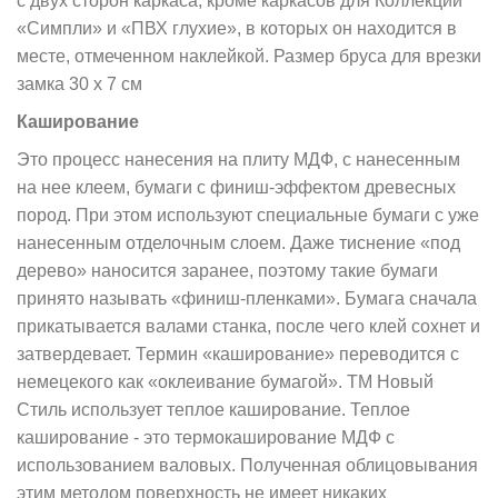
с двух сторон каркаса, кроме каркасов для Коллекций
«Симпли» и «ПВХ глухие», в которых он находится в
месте, отмеченном наклейкой. Размер бруса для врезки
замка 30 х 7 см
Каширование
Это процесс нанесения на плиту МДФ, с нанесенным
на нее клеем, бумаги с финиш-эффектом древесных
пород. При этом используют специальные бумаги с уже
нанесенным отделочным слоем. Даже тиснение «под
дерево» наносится заранее, поэтому такие бумаги
принято называть «финиш-пленками». Бумага сначала
прикатывается валами станка, после чего клей сохнет и
затвердевает. Термин «каширование» переводится с
немецекого как «оклеивание бумагой». ТМ Новый
Стиль использует теплое каширование. Теплое
каширование - это термокаширование МДФ с
использованием валовых. Полученная облицовывания
этим методом поверхность не имеет никаких