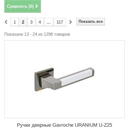
Сравнить (
0
)
Показать все
1
2
3
4
...
117
Показано 13 - 24 из 1396 товаров
Ручки дверные Gavroche URANIUM U-Z25