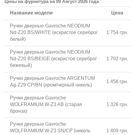
Цены на фурнитура на 09 Август 2026 года
Название модели
Цена
Ручки дверные Gavroche NEODIUM
Nd-Z20 BS/WHITE (искристое серебро/
1 754 грн.
белый)
Ручки дверные Gavroche NEODIUM
Nd-Z20 BS/BEIGE (искристое серебро/
1 702 грн.
бежевый)
Ручки дверные Gavroche ARGENTUМ
1 456 грн.
Ag-Z29 CP/BN (хром/черный никель)
Ручки дверные Gavroche
WOLFRAМIUМ W-Z3 AB (старая
1 326 грн.
бронза)
Ручки дверные Gavroche
WOLFRAМIUМ W-Z3 SN/CP (никель
1 409 грн.