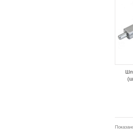
Шп
(ш
Показано