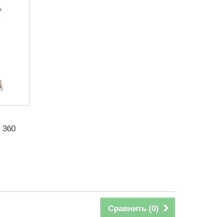
 360
Сравнить (
0
)