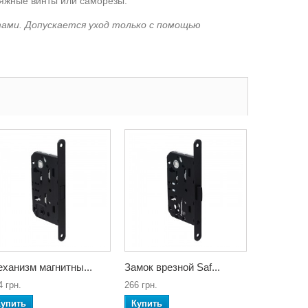
тяжные винты или саморезы.
тами. Допускается уход только с помощью
ханизм магнитны...
Замок врезной Saf...
4 грн.
266 грн.
Купить
Купить