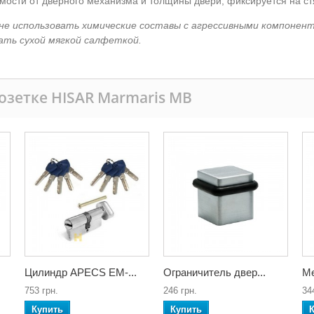
симости от дверного механизма и толщины двери, фиксируется на с
не использовать химические составы с агрессивными компонен
ать сухой мягкой салфеткой.
розетке HISAR Marmaris MB
Цилиндр APECS EM-...
Ограничитель двер...
Ме
753 грн.
246 грн.
34
Купить
Купить