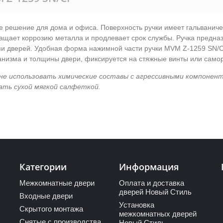
е решение для дома и офиса. Поверхность ручки имеет гальванич
ращает коррозию металла и продлевает срок службы. Ручка предна
ми дверей. Удобная форма нажимной части ручки MVM Z-1259 SN/C
ханизма и толщины двери, фиксируется на стяжные винты или само
не использовать химические составы с агрессивными компонен
ать сухой мягкой салфеткой.
Категории
Информация
Межкомнатные двери
Оплата и доставка
дверей Новый Стиль
Входные двери
Установка
Скрытого монтажа
межкомнатных дверей
Снятые с производства
Новый Стиль