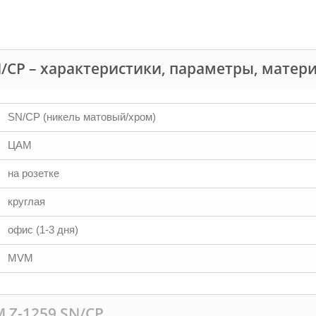
N/CР – характеристики, параметры, матер
SN/CP (никель матовый/хром)
ЦАМ
на розетке
круглая
офис (1-3 дня)
MVM
 Z-1259 SN/CР