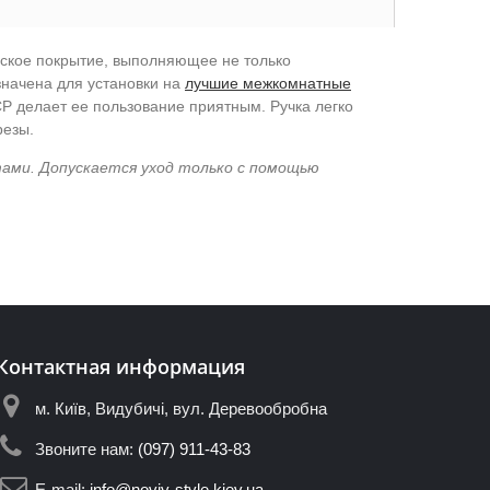
еское покрытие, выполняющее не только
значена для установки на
лучшие межкомнатные
Р делает ее пользование приятным. Ручка легко
резы.
тами. Допускается уход только с помощью
Контактная информация
м. Київ, Видубичі, вул. Деревообробна
Звоните нам:
(097) 911-43-83
E-mail:
info@noviy-style.kiev.ua