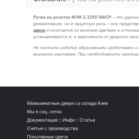
Ручка на розетке MVM Z-1259 SN/CР
– это удачно
декоративную, но и защитную роль – оно предотв
двери
и сочетается со многими цветами и оттенка
устанавливается и, в зависимости от дверного ме
Не чистить изделие абразивными средствами и 
мыльного раствора. При необходимости протир
Межкомнатные двери со склада Киев
Мы в соц. сетях
Документация
::
Инфо
::
Статьи
Снятые с производства
Популярные цвета