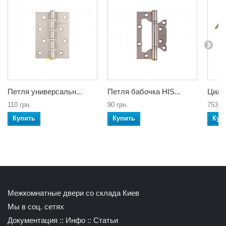
Петля универсальн...
Петля бабочка HIS...
Цили
110 грн.
90 грн.
753 гр
Купить
Купить
Куп
Межкомнатные двери со склада Киев
Мы в соц. сетях
Документация
::
Инфо
::
Статьи