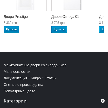
Двери Prestige
Двери Omega 01
Двер
5 330 грн.
3 725 грн.
3 120 
Купить
Купить
Куп
Межкомнатные двери со склада Киев
Мы в соц. сетях
Документация
::
Инфо
::
Статьи
Снятые с производства
Популярные цвета
Категории