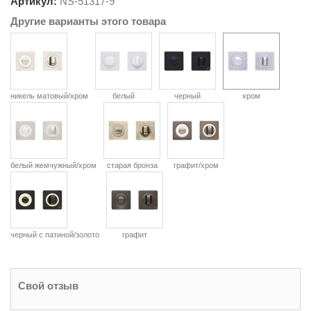
Артикул:
NS-
51317-9
Другие варианты этого товара
никель матовый/хром
белый
черный
хром
белый жемчужный/хром
старая бронза
графит/хром
черный с патиной/золото
графит
Свой отзыв