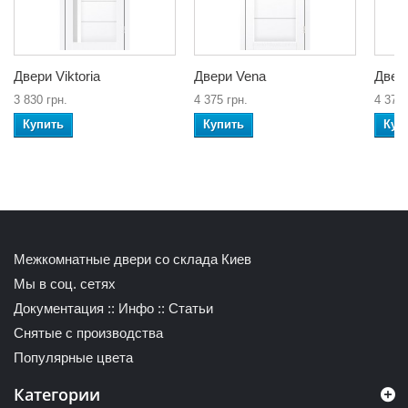
Двери Viktoria
Двери Vena
Двери
3 830 грн.
4 375 грн.
4 375 
Купить
Купить
Куп
Межкомнатные двери со склада Киев
Мы в соц. сетях
Документация
::
Инфо
::
Статьи
Снятые с производства
Популярные цвета
Категории