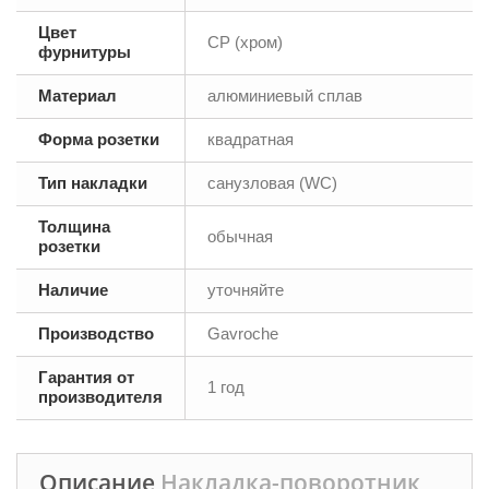
Цвет
CP (хром)
фурнитуры
Материал
алюминиевый сплав
Форма розетки
квадратная
Тип накладки
санузловая (WC)
Толщина
обычная
розетки
Наличие
уточняйте
Производство
Gavroche
Гарантия от
1 год
производителя
Описание
Накладка-поворотник