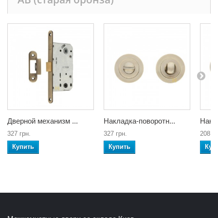
Дверной механизм ...
Накладка-поворотн...
Накла
327 грн.
327 грн.
208 гр
Купить
Купить
Куп