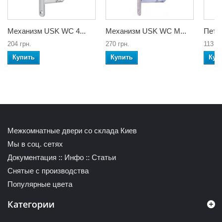
Механизм USK WC 4...
Механизм USK WC M...
Петли
204 грн.
270 грн.
113 гр
Купить
Купить
Куп
Межкомнатные двери со склада Киев
Мы в соц. сетях
Документация
::
Инфо
::
Статьи
Снятые с производства
Популярные цвета
Категории