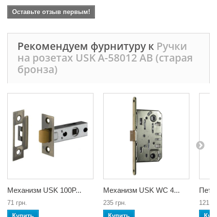
Оставьте отзыв первым!
Рекомендуем фурнитуру к
Ручки
на розетах USK A-58012 AB (старая
бронза)
Механизм USK 100P...
Механизм USK WC 4...
Петли
71 грн.
235 грн.
121 гр
Купить
Купить
Куп