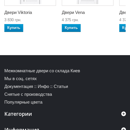
Двери Viktoria
Двери Vena
Двери
3 830 грн.
4 375 грн.
4 375 
Купить
Купить
Куп
Межкомнатные двери со склада Киев
Мы в соц. сетях
Документация
::
Инфо
::
Статьи
Снятые с производства
Популярные цвета
Категории
Информация