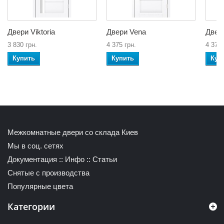
Двери Viktoria
Двери Vena
Двери
3 830 грн.
4 375 грн.
4 375 
Купить
Купить
Куп
Межкомнатные двери со склада Киев
Мы в соц. сетях
Документация
::
Инфо
::
Статьи
Снятые с производства
Популярные цвета
Категории