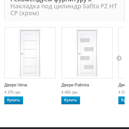
Накладка под цилиндр Safita PZ HT
CP (хром)
Двери Vena
Двери Palmira
Двери
4 375 грн.
4 465 грн.
4 375 
Купить
Купить
Куп