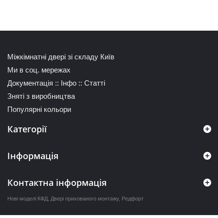
Міжкімнатні двері зі складу Київ
Ми в соц. мережах
Документація
::
Інфо
::
Статті
Зняті з виробництва
Популярні кольори
Категорії
Інформація
Контактна інформація
Нові моделі КФД
,
Двері прихованого монтажу
,
Редфорт