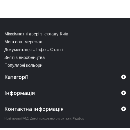
Міжкімнатні двері зі складу Київ
Ми в соц. мережах
Документація
::
Інфо
::
Статті
Зняті з виробництва
Популярні кольори
Категорії
Інформація
Контактна інформація
Нові моделі КФД
,
Двері прихованого монтажу
,
Редфорт