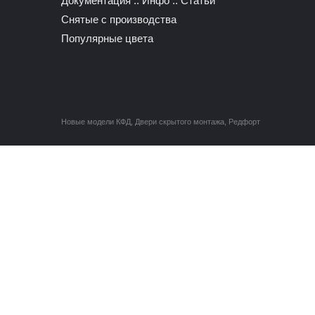
Документация
::
Инфо
::
Статьи
Снятые с производства
Популярные цвета
Новые модели КФД
,
Двери скрытого монтажа
,
Редфорт